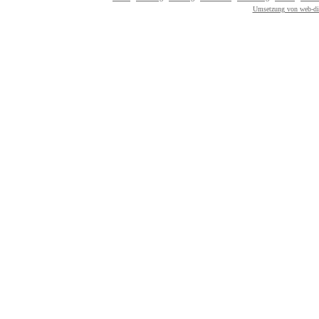
Umsetzung von web-dir