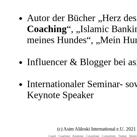
Autor der Bücher „Herz des 
Coach
ing
“, „Islamic Banki
meines Hundes“, „Mein Hun
Influencer & Blogger bei as
Internationaler Seminar- so
Keynote Speaker
(c) Asim Aliloski International e.U. 202
Coach
Coaching
Beratung
Consultant
Consulting
Trainer
Mento