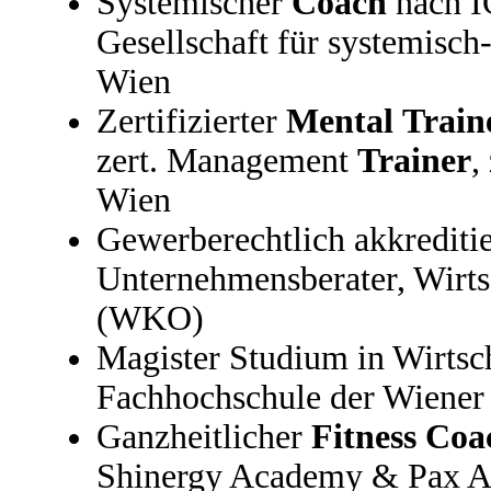
Systemischer
Coach
nach I
Gesellschaft für systemisch
Wien
Zertifizierter
Mental
Train
zert. Management
Trainer
,
Wien
Gewerberechtlich akkrediti
Unternehmensberater, Wirt
(WKO)
Magister Studium in Wirtsc
Fachhochschule der Wiener
Ganzheitlicher
Fitness
Coa
Shinergy Academy & Pax 