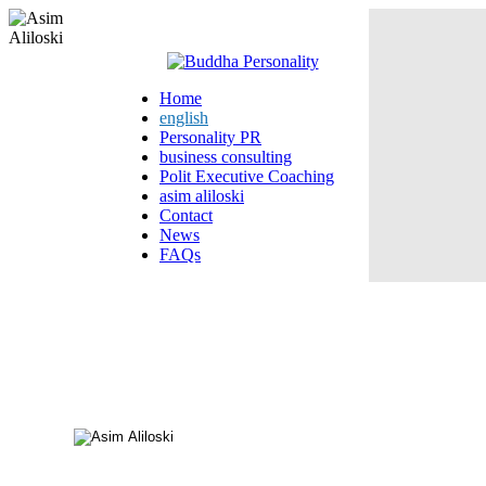
Home
english
Personality PR
business consulting
Polit Executive Coaching
asim aliloski
Contact
News
FAQs